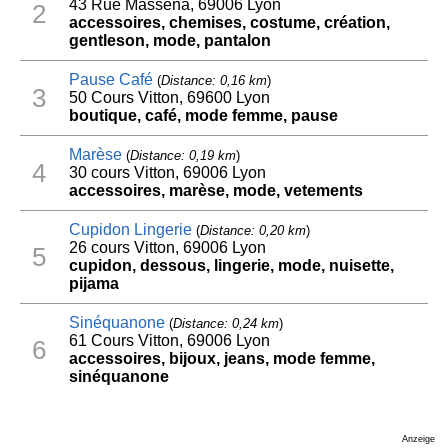
43 Rue Masséna, 69006 Lyon
2
accessoires, chemises, costume, création,
gentleson, mode, pantalon
Pause Café
(
Distance: 0,16 km
)
3
50 Cours Vitton, 69600 Lyon
boutique, café, mode femme, pause
Marèse
(
Distance: 0,19 km
)
4
30 cours Vitton, 69006 Lyon
accessoires, marèse, mode, vetements
Cupidon Lingerie
(
Distance: 0,20 km
)
26 cours Vitton, 69006 Lyon
5
cupidon, dessous, lingerie, mode, nuisette,
pijama
Sinéquanone
(
Distance: 0,24 km
)
61 Cours Vitton, 69006 Lyon
6
accessoires, bijoux, jeans, mode femme,
sinéquanone
Anzeige