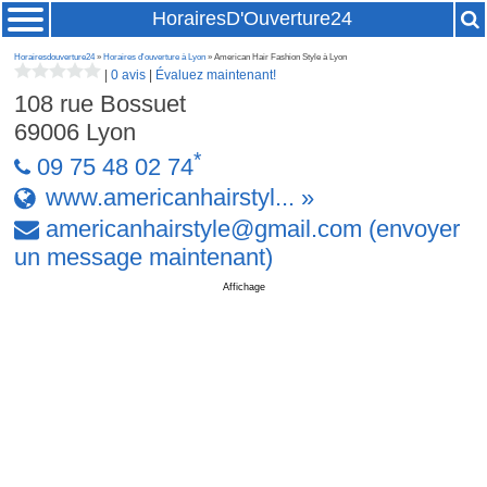
HorairesD'Ouverture24
Horairesdouverture24
»
Horaires d'ouverture à Lyon
» American Hair Fashion Style à Lyon
|
0 avis
|
Évaluez maintenant!
108 rue Bossuet
69006
Lyon
*
09 75 48 02 74
www.americanhairstyl... »
americanhairstyle
@
gmail
.
com
(envoyer
un message maintenant)
Affichage