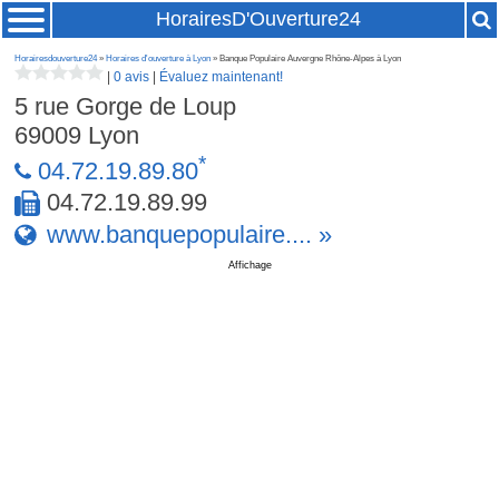
HorairesD'Ouverture24
Horairesdouverture24
»
Horaires d'ouverture à Lyon
» Banque Populaire Auvergne Rhône-Alpes à Lyon
|
0 avis
|
Évaluez maintenant!
5 rue Gorge de Loup
69009
Lyon
*
04.72.19.89.80
04.72.19.89.99
www.banquepopulaire.... »
Affichage