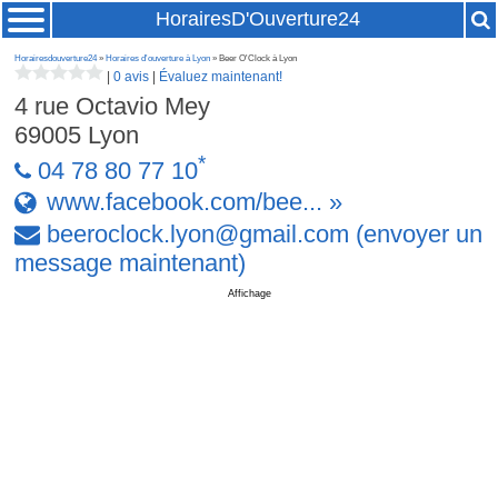
HorairesD'Ouverture24
Horairesdouverture24
»
Horaires d'ouverture à Lyon
» Beer O'Clock à Lyon
|
0 avis
|
Évaluez maintenant!
4 rue Octavio Mey
69005
Lyon
*
04 78 80 77 10
www.facebook.com/bee... »
beeroclock
.
lyon
@
gmail
.
com
(envoyer un
message maintenant)
Affichage