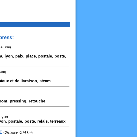
press:
0,45 km
)
a, lyon, paix, place, postale, poste,
 km
)
staux et de livraison, steam
room, pressing, retouche
 Lyon
yon, postale, poste, relais, terreaux
DE
(
Distance: 0,74 km
)