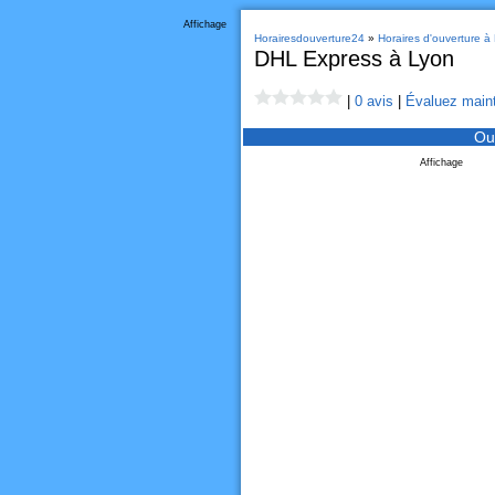
Affichage
Horairesdouverture24
»
Horaires d'ouverture à
DHL Express à Lyon
|
0 avis
|
Évaluez maint
Ou
Affichage