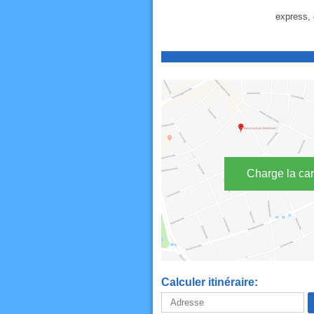
express, c
Charge la car
Calculer itinéraire: