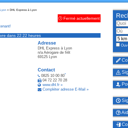
 Lyon
» DHL Express à Lyon
Rech
🕒 Fermé actuellement
enant!
vre dans 22:22 heures
Adresse
Ouve
DHL Express
à Lyon
n/a Aérogare de frêt
69125
Lyon
Cor
Contact
Sig
*
0825 10 00 80
04 72 22 70 28
Pou
www.dhl.fr »
Compléter adresse E-Mail »
Sig
Ai
Con