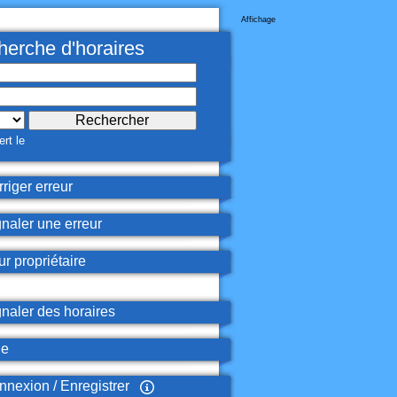
Affichage
erche d'horaires
rt le
riger erreur
naler une erreur
r propriétaire
naler des horaires
de
nexion / Enregistrer