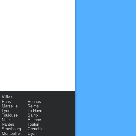
Villes
Paris
Rennes
Marseille
Reims
Lyon
Le Havre
Toulouse
Saint-
Nice
Étienne
Nantes
Toulon
Strasbourg
Grenoble
Montpellier
Dijon