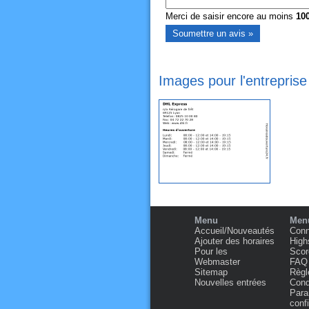
Merci de saisir encore au moins
10
Images pour l'entrepris
Menu
Menu
Accueil/Nouveautés
Conn
Ajouter des horaires
High
Pour les
Scor
Webmaster
FAQ
Sitemap
Règl
Nouvelles entrées
Condi
Para
confi