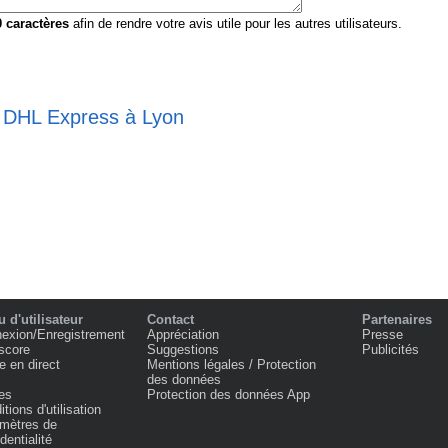
0
caractères
afin de rendre votre avis utile pour les autres utilisateurs.
e DHL Express à Lyon
 d'utilisateur
Contact
Partenaires
exion/Enregistrement
Appréciation
Presse
score
Suggestions
Publicités
e en direct
Mentions légales / Protection
des données
es
Protection des données App
tions d'utilisation
mètres de
dentialité