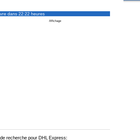
vre dans 22:22 heures
Affichage
de recherche pour DHL Express: