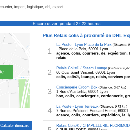
ourrier, import, logistique, dhl, export
Encore ouvert pendant 22:22 heures
Plus Relais colis à proximité de DHL Ex
La Poste - Lyon Place de la Paix
(
Distance: 
1
- Place de la Paix, 69001 Lyon
agence, colis, courriers, de, expédition, l
relais
Relais Colis® / Steam Lounge
(
Distance: 0,47
2
te
60 Quai Saint Vincent, 69001 Lyon
colis, colis®, lounge, relais, services po
Conciergerie Groom Box
(
Distance: 0,67 km
)
3
1 Rue d'Austerlitz, 69004 Lyon
box, colis, conciergerie, cordonnerie, g
La Poste - Lyon Terreaux
(
Distance: 0,73 km
)
4
7 Rue du Président Edouard Herriot, 69001
agence, colis, courriers, expédition, la, l
Relais Colis® / CHAPELLERIE FLORIMO
5
9 RUE BELFORT, 69004 Lyon