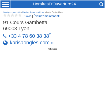
HorairesD'Ouverture24
Horairesdouverture24
»
Horaires d'ouverture à Lyon
» Karisa Ongles à Lyon
|
0 avis
|
Évaluez maintenant!
91 Cours Gambetta
69003
Lyon
*
+33 4 78 60 38 38
karisaongles.com »
Affichage