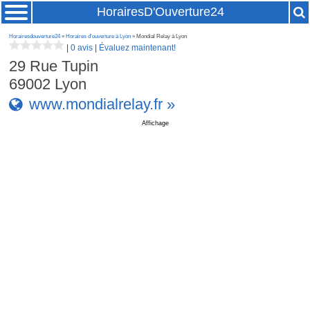
HorairesD'Ouverture24
Horairesdouverture24
»
Horaires d'ouverture à Lyon
» Mondial Relay à Lyon
|
0 avis
|
Évaluez maintenant!
29 Rue Tupin
69002
Lyon
www.mondialrelay.fr »
Affichage