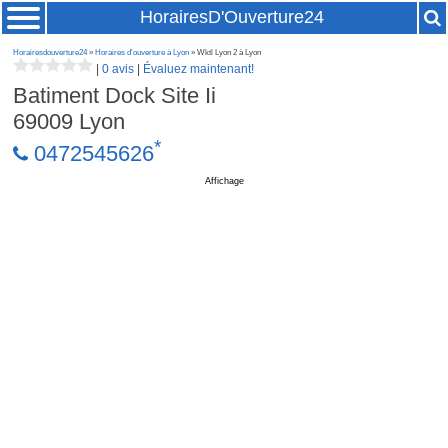
HorairesD'Ouverture24
Horairesdouverture24
»
Horaires d'ouverture à Lyon
» Wktl Lyon 2 à Lyon
|
0 avis
|
Évaluez maintenant!
Batiment Dock Site Ii
69009
Lyon
*
0472545626
Affichage