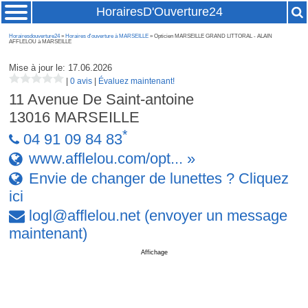
HorairesD'Ouverture24
Horairesdouverture24
»
Horaires d'ouverture à MARSEILLE
» Opticien MARSEILLE GRAND LITTORAL - ALAIN
AFFLELOU à MARSEILLE
Mise à jour le: 17.06.2026
|
0 avis
|
Évaluez maintenant!
11 Avenue De Saint-antoine
13016
MARSEILLE
*
04 91 09 84 83
www.afflelou.com/opt... »
Envie de changer de lunettes ? Cliquez
ici
logl
@
afflelou
.
net
(envoyer un message
maintenant)
Affichage