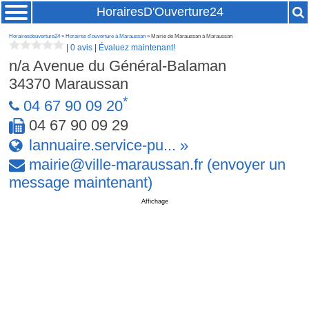
HorairesD'Ouverture24
Horairesdouverture24
»
Horaires d'ouverture à Maraussan
» Mairie de Maraussan à Maraussan
|
0 avis
|
Évaluez maintenant!
n/a Avenue du Général-Balaman
34370
Maraussan
*
04 67 90 09 20
04 67 90 09 29
lannuaire.service-pu... »
mairie
@
ville-maraussan
.
fr
(envoyer un
message maintenant)
Affichage