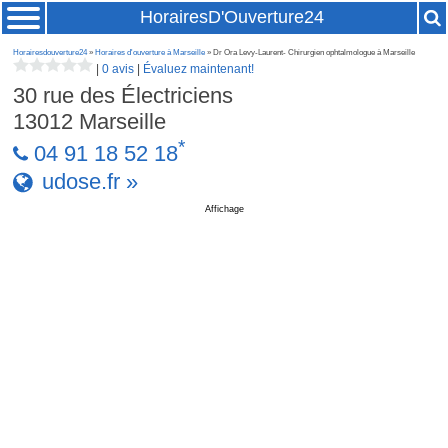
HorairesD'Ouverture24
Horairesdouverture24
»
Horaires d'ouverture à Marseille
» Dr Ora Levy-Laurent- Chirurgien ophtalmologue à Marseille
|
0 avis
|
Évaluez maintenant!
30 rue des Électriciens
13012
Marseille
*
04 91 18 52 18
udose.fr »
Affichage