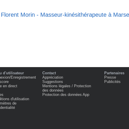
 Florent Morin - Masseur-kinésithérapeute à Marsei
 d'utilisateur
Contact
Partenaires
exion/Enregistrement
Appréciation
Presse
score
Suggestions
Publicités
e en direct
Mentions légales / Protection
des données
es
Protection des données App
tions d'utilisation
mètres de
dentialité