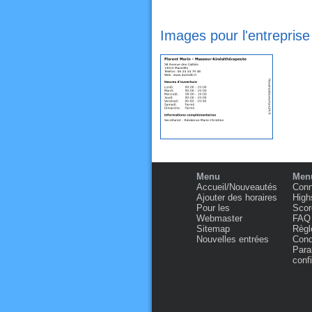
Images pour l'entreprise
Menu
Menu
Accueil/Nouveautés
Conn
Ajouter des horaires
High
Pour les
Scor
Webmaster
FAQ
Sitemap
Règl
Nouvelles entrées
Condi
Para
confi