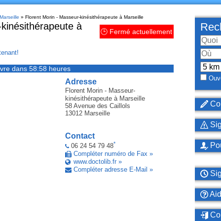
Marseille
» Florent Morin - Masseur-kinésithérapeute à Marseille
-kinésithérapeute à
Rech
🕒 Fermé actuellement
enant!
vre dans 58:58 heures
Ouve
Adresse
Florent Morin - Masseur-
kinésithérapeute
à Marseille
Cor
58 Avenue des Caillols
13012
Marseille
Sig
Contact
*
Pou
06 24 54 79 48
Compléter numéro de Fax »
www.doctolib.fr »
Compléter adresse E-Mail »
Sig
Ai
Con