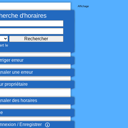
Affichage
erche d'horaires
rt le
riger erreur
naler une erreur
r propriétaire
naler des horaires
de
nexion / Enregistrer