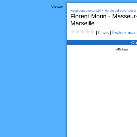
Affichage
Horairesdouverture24
»
Horaires d'ouverture à 
Florent Morin - Masseur
Marseille
|
0 avis
|
Évaluez maint
Ou
Affichage