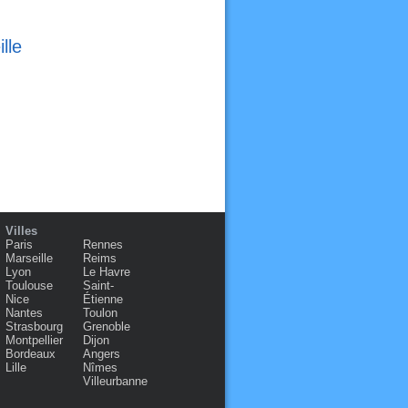
lle
Villes
Paris
Rennes
Marseille
Reims
Lyon
Le Havre
Toulouse
Saint-
Nice
Étienne
Nantes
Toulon
Strasbourg
Grenoble
Montpellier
Dijon
Bordeaux
Angers
Lille
Nîmes
Villeurbanne