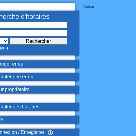
Affichage
erche d'horaires
rt le
riger erreur
naler une erreur
r propriétaire
naler des horaires
de
nexion / Enregistrer