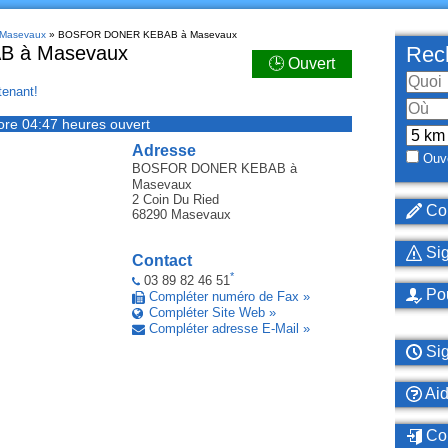
à Masevaux
» BOSFOR DONER KEBAB à Masevaux
 à Masevaux
Rech
🕒 Ouvert
enant!
ore 04:47 heures ouvert
Adresse
Ouve
BOSFOR DONER KEBAB
à
Masevaux
2 Coin Du Ried
Cor
68290
Masevaux
Sig
Contact
*
03 89 82 46 51
Pou
Compléter numéro de Fax »
Compléter Site Web »
Compléter adresse E-Mail »
Sig
Ai
Con