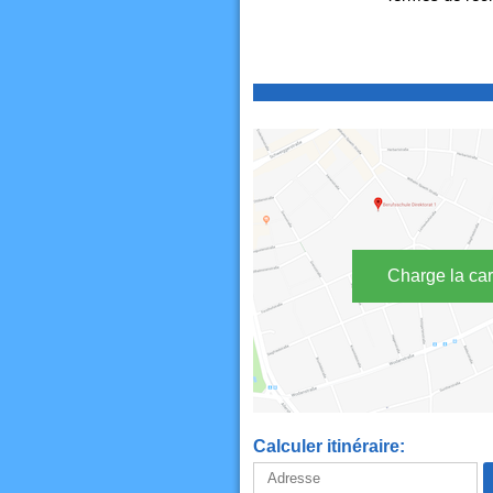
Charge la car
Calculer itinéraire: