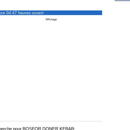
ore 04:47 heures ouvert
Affichage
cherche pour BOSFOR DONER KEBAB: