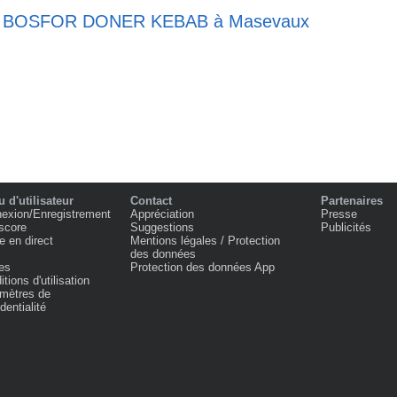
rise BOSFOR DONER KEBAB à Masevaux
 d'utilisateur
Contact
Partenaires
exion/Enregistrement
Appréciation
Presse
score
Suggestions
Publicités
e en direct
Mentions légales / Protection
des données
es
Protection des données App
tions d'utilisation
mètres de
dentialité