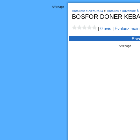
Affichage
Horairesdouverture24
»
Horaires d'ouverture 
BOSFOR DONER KEBAB
|
0 avis
|
Évaluez maint
Enc
Affichage