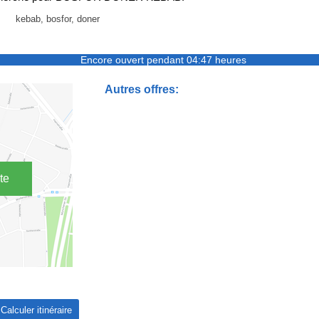
kebab, bosfor, doner
Encore ouvert pendant 04:47 heures
Autres offres:
te