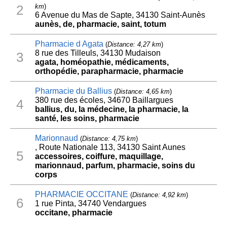
km
)
2
6 Avenue du Mas de Sapte, 34130 Saint-Aunès
aunès, de, pharmacie, saint, totum
Pharmacie d Agata
(
Distance: 4,27 km
)
8 rue des Tilleuls, 34130 Mudaison
3
agata, homéopathie, médicaments,
orthopédie, parapharmacie, pharmacie
Pharmacie du Ballius
(
Distance: 4,65 km
)
380 rue des écoles, 34670 Baillargues
4
ballius, du, la médecine, la pharmacie, la
santé, les soins, pharmacie
Marionnaud
(
Distance: 4,75 km
)
, Route Nationale 113, 34130 Saint Aunes
5
accessoires, coiffure, maquillage,
marionnaud, parfum, pharmacie, soins du
corps
PHARMACIE OCCITANE
(
Distance: 4,92 km
)
6
1 rue Pinta, 34740 Vendargues
occitane, pharmacie