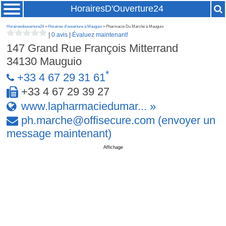
HorairesD'Ouverture24
Horairesdouverture24
»
Horaires d'ouverture à Mauguio
» Pharmacie Du Marché à Mauguio
|
0 avis
|
Évaluez maintenant!
147 Grand Rue François Mitterrand
34130
Mauguio
*
+33 4 67 29 31 61
+33 4 67 29 39 27
www.lapharmaciedumar... »
ph
.
marche
@
offisecure
.
com
(envoyer un
message maintenant)
Affichage