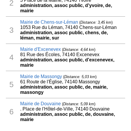
3 Place de la Mairie, 74140 Yvoire
2
administration, assoc public, d'yvoire, de,
mairie
Mairie de Chens-sur-Léman
(
Distance: 3,45 km
)
1053 Rue du Léman, 74140 Chens-sur-Léman
3
administration, assoc public, chens, de,
léman, mairie, sur
Mairie d'Excenevex
(
Distance: 4,64 km
)
81 Rue des Écoles, 74140 Excenevex
4
administration, assoc public, d'excenevex,
mairie
Mairie de Massongy
(
Distance: 5,03 km
)
61 Route de l'Église, 74140 Massongy
5
administration, assoc public, de, mairie,
massongy
Mairie de Douvaine
(
Distance: 5,09 km
)
. Place de l'Hôtel-de-Ville, 74140 Douvaine
6
administration, assoc public, de, douvaine,
mairie