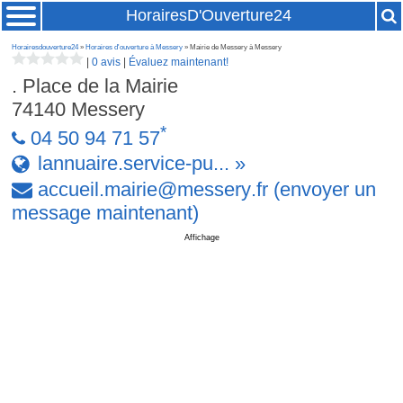
HorairesD'Ouverture24
Horairesdouverture24
»
Horaires d'ouverture à Messery
» Mairie de Messery à Messery
|
0 avis
|
Évaluez maintenant!
. Place de la Mairie
74140
Messery
*
04 50 94 71 57
lannuaire.service-pu... »
accueil
.
mairie
@
messery
.
fr
(envoyer un
message maintenant)
Affichage