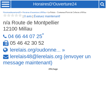
HorairesD'Ouverture24
Horairesdouverture24
»
Horaires d'ouverture à Millau
» Le Relais - Conteneur/Point de Collecte à Millau
|
0 avis
|
Évaluez maintenant!
n/a Route de Montpellier
12100
Millau
*
04 66 44 07 25
05 46 42 30 52
lerelais.org/oudonne... »
lerelais48
@
lerelais
.
org
(envoyer un
message maintenant)
Affichage