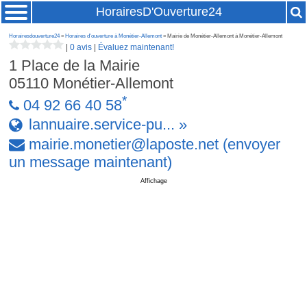
HorairesD'Ouverture24
Horairesdouverture24
»
Horaires d'ouverture à Monétier-Allemont
» Mairie de Monétier-Allemont à Monétier-Allemont
|
0 avis
|
Évaluez maintenant!
1 Place de la Mairie
05110
Monétier-Allemont
*
04 92 66 40 58
lannuaire.service-pu... »
mairie
.
monetier
@
laposte
.
net
(envoyer
un message maintenant)
Affichage