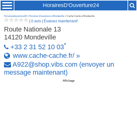
HorairesD'Ouverture24
Horairesdouverture24
»
Horaires d'ouverture à Mondeville
» Cache Cache à Mondeville
|
0 avis
|
Évaluez maintenant!
Route Nationale 13
14120
Mondeville
*
+33 2 31 52 10 03
www.cache-cache.fr/ »
A922
@
shop
.
vibs
.
com
(envoyer un
message maintenant)
Affichage