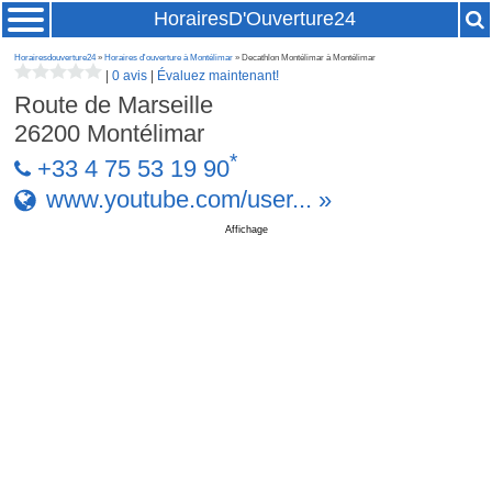
HorairesD'Ouverture24
Horairesdouverture24
»
Horaires d'ouverture à Montélimar
» Decathlon Montélimar à Montélimar
|
0 avis
|
Évaluez maintenant!
Route de Marseille
26200
Montélimar
*
+33 4 75 53 19 90
www.youtube.com/user... »
Affichage