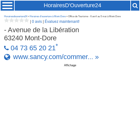
HorairesD'Ouverture24
Horairesdouverture24
»
Horaires d'ouverture à Mont-Dore
» Office de Tourisme - 6 avril au 5 mai à Mont-Dore
|
0 avis
|
Évaluez maintenant!
- Avenue de la Libération
63240
Mont-Dore
*
04 73 65 20 21
www.sancy.com/commer... »
Affichage