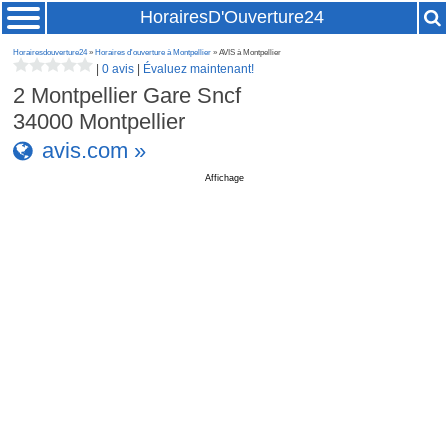
HorairesD'Ouverture24
Horairesdouverture24
»
Horaires d'ouverture à Montpellier
» AVIS à Montpellier
|
0 avis
|
Évaluez maintenant!
2 Montpellier Gare Sncf
34000
Montpellier
avis.com »
Affichage