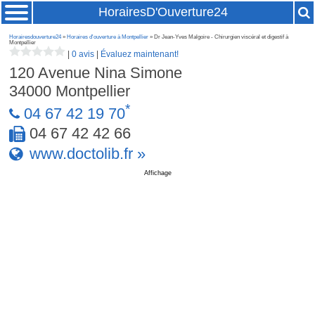
HorairesD'Ouverture24
Horairesdouverture24
»
Horaires d'ouverture à Montpellier
» Dr Jean-Yves Malgoire - Chirurgien viscéral et digestif à
Montpellier
|
0 avis
|
Évaluez maintenant!
120 Avenue Nina Simone
34000
Montpellier
*
04 67 42 19 70
04 67 42 42 66
www.doctolib.fr »
Affichage