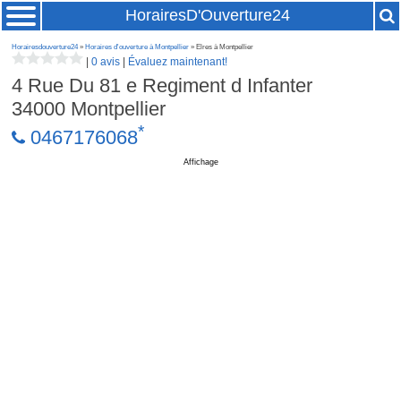
HorairesD'Ouverture24
Horairesdouverture24
»
Horaires d'ouverture à Montpellier
» Elres à Montpellier
|
0 avis
|
Évaluez maintenant!
4 Rue Du 81 e Regiment d Infanter
34000
Montpellier
*
0467176068
Affichage