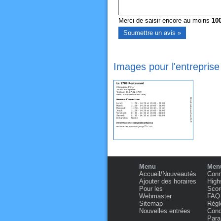
Merci de saisir encore au moins
10
Images pour l'entreprise
Menu
Menu
Accueil/Nouveautés
Conn
Ajouter des horaires
High
Pour les
Scor
Webmaster
FAQ
Sitemap
Règl
Nouvelles entrées
Condi
Para