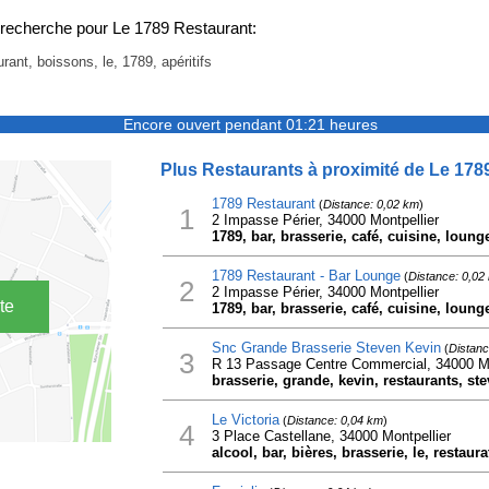
recherche pour Le 1789 Restaurant:
urant, boissons, le, 1789, apéritifs
Encore ouvert pendant 01:21 heures
Plus Restaurants à proximité de Le 178
1789 Restaurant
(
Distance: 0,02 km
)
1
2 Impasse Périer, 34000 Montpellier
1789, bar, brasserie, café, cuisine, lounge
1789 Restaurant - Bar Lounge
(
Distance: 0,02
2
2 Impasse Périer, 34000 Montpellier
te
1789, bar, brasserie, café, cuisine, lounge
Snc Grande Brasserie Steven Kevin
(
Distanc
3
R 13 Passage Centre Commercial, 34000 Mo
brasserie, grande, kevin, restaurants, st
Le Victoria
(
Distance: 0,04 km
)
4
3 Place Castellane, 34000 Montpellier
alcool, bar, bières, brasserie, le, restaura