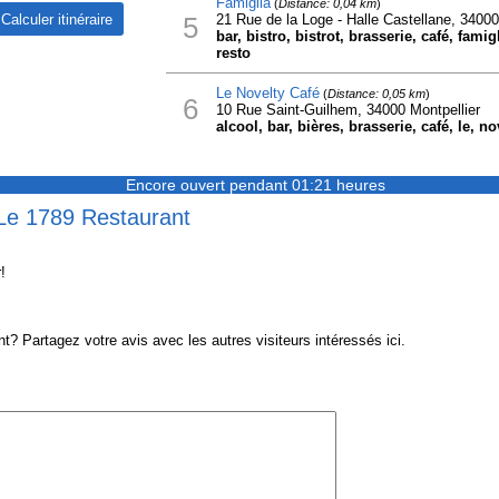
Famiglia
(
Distance: 0,04 km
)
5
21 Rue de la Loge - Halle Castellane, 34000
bar, bistro, bistrot, brasserie, café, famig
resto
Le Novelty Café
(
Distance: 0,05 km
)
6
10 Rue Saint-Guilhem, 34000 Montpellier
alcool, bar, bières, brasserie, café, le, no
Encore ouvert pendant 01:21 heures
 Le 1789 Restaurant
!
 Partagez votre avis avec les autres visiteurs intéressés ici.