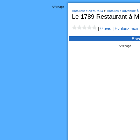
Affichage
Horairesdouverture24
»
Horaires d'ouverture à 
Le 1789 Restaurant à Mo
|
0 avis
|
Évaluez maint
Enc
Affichage