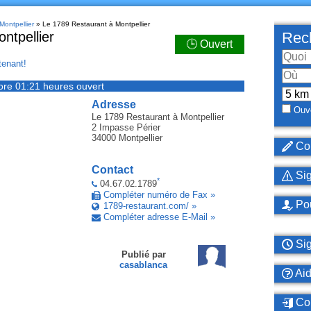
Montpellier
» Le 1789 Restaurant à Montpellier
ntpellier
Rech
🕒 Ouvert
enant!
ore 01:21 heures ouvert
Adresse
Ouve
Le 1789 Restaurant
à Montpellier
2 Impasse Périer
34000
Montpellier
Cor
Contact
Sig
*
04.67.02.1789
Compléter numéro de Fax »
Pou
1789-restaurant.com/ »
Compléter adresse E-Mail »
Sig
Publié par
casablanca
Ai
Con