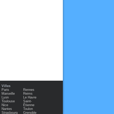
Villes
Paris
Rennes
Marseille
Reims
Lyon
Le Havre
Toulouse
Saint-
Nice
Étienne
Nantes
Toulon
Strasbourg
Grenoble