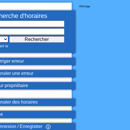
Affichage
erche d'horaires
rt le
riger erreur
naler une erreur
r propriétaire
naler des horaires
de
nexion / Enregistrer