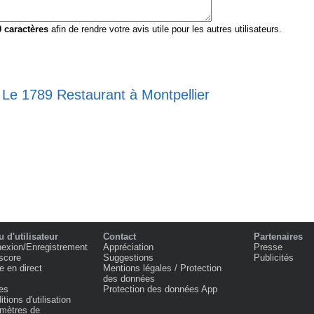
0
caractères
afin de rendre votre avis utile pour les autres utilisateurs.
 Le 1789 Restaurant à Montpellier
 d'utilisateur
Contact
Partenaires
exion/Enregistrement
Appréciation
Presse
score
Suggestions
Publicités
e en direct
Mentions légales / Protection
des données
es
Protection des données App
tions d'utilisation
mètres de