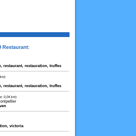
9 Restaurant:
, restaurant, restauration, truffes
 km
)
, restaurant, restauration, truffes
e: 0,04 km
)
ntpellier
even
tion, victoria