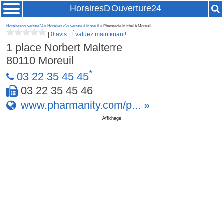
HorairesD'Ouverture24
Horairesdouverture24
»
Horaires d'ouverture à Moreuil
» Pharmacie Michel à Moreuil
|
0 avis
|
Évaluez maintenant!
1 place Norbert Malterre
80110
Moreuil
*
03 22 35 45 45
03 22 35 45 46
www.pharmanity.com/p... »
Affichage