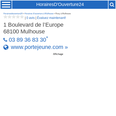
HorairesD'Ouverture24
Horairesdouverture24
»
Horaires d'ouverture à Mulhouse
» Roxy à Mulhouse
|
0 avis
|
Évaluez maintenant!
1 Boulevard de l’Europe
68100
Mulhouse
*
03 89 36 83 30
www.portejeune.com »
Affichage