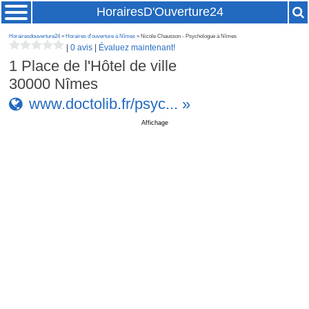
HorairesD'Ouverture24
Horairesdouverture24
»
Horaires d'ouverture à Nîmes
» Nicole Chausson - Psychologue à Nîmes
|
0 avis
|
Évaluez maintenant!
1 Place de l'Hôtel de ville
30000
Nîmes
www.doctolib.fr/psyc... »
Affichage