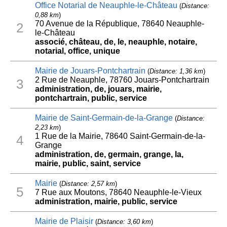
Office Notarial de Neauphle-le-Château
(
Distance:
0,88 km
)
70 Avenue de la République, 78640 Neauphle-
2
le-Château
associé, château, de, le, neauphle, notaire,
notarial, office, unique
Mairie de Jouars-Pontchartrain
(
Distance: 1,36 km
)
2 Rue de Neauphle, 78760 Jouars-Pontchartrain
3
administration, de, jouars, mairie,
pontchartrain, public, service
Mairie de Saint-Germain-de-la-Grange
(
Distance:
2,23 km
)
1 Rue de la Mairie, 78640 Saint-Germain-de-la-
4
Grange
administration, de, germain, grange, la,
mairie, public, saint, service
Mairie
(
Distance: 2,57 km
)
5
7 Rue aux Moutons, 78640 Neauphle-le-Vieux
administration, mairie, public, service
Mairie de Plaisir
(
Distance: 3,60 km
)