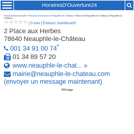
HorairesD'Ouverture24
Horairesdouverture24
»
Horaires d'ouverture à Neauphle-le-Château
» Mairie de Neauphle-le-Château à Neauphle-le-
Château
|
0 avis
|
Évaluez maintenant!
2 Place aux Herbes
78640
Neauphle-le-Château
*
001 34 91 00 74
01 34 89 57 20
www.neauphle-le-chat... »
mairie
@
neauphle-le-chateau
.
com
(envoyer un message maintenant)
Affichage