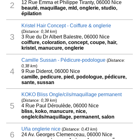
12 Rue Emma et Philippe Tiranty, 06000 Nice
2
beauté, maquillage, mld, onglerie, studio,
épilation
Kristel Hair Concept - Coiffure & onglerie
(
Distance: 0,34 km
)
3
3 Rue du Dr Albert Balestre, 06000 Nice
coiffure, coloration, concept, coupe, hair,
kristel, manucure, onglerie
Camille Sussan - Pédicure-podologue
(
Distance:
0,38 km
)
4
9 Rue Diderot, 06000 Nice
camille, pedicure, pied, podologue, pédicure,
sante, sussan
KOKO Bliss Ongle/cils/maquillage permanent
(
Distance: 0,39 km
)
5
4 Rue Paul Déroulède, 06000 Nice
bliss, koko, manucure, nice,
ongle/cils/maquillage, permanent, salon
Uña onglerie nice
(
Distance: 0,43 km
)
6
24 Av. Georges Clemenceau, 06000 Nice