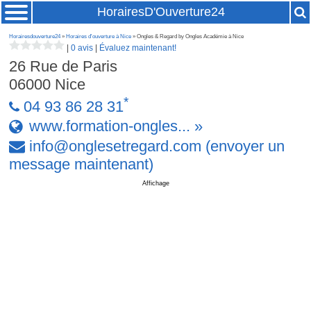
HorairesD'Ouverture24
Horairesdouverture24
»
Horaires d'ouverture à Nice
» Ongles & Regard by Ongles Académie à Nice
|
0 avis
|
Évaluez maintenant!
26 Rue de Paris
06000
Nice
*
04 93 86 28 31
www.formation-ongles... »
info
@
onglesetregard
.
com
(envoyer un
message maintenant)
Affichage