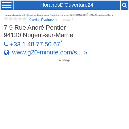
HorairesD'Ouverture24
Horairesdouverture24
»
Horaires d'ouverture à Nogent-sur-Marne
» SUPERMARCHÉ G20 à Nogent-sur-Marne
|
0 avis
|
Évaluez maintenant!
7-9 Rue André Pontier
94130
Nogent-sur-Marne
*
+33 1 48 77 50 67
www.g20-minute.com/s... »
Affichage