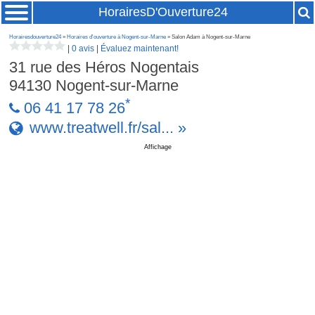
HorairesD'Ouverture24
Horairesdouverture24
»
Horaires d'ouverture à Nogent-sur-Marne
» Salon Adam à Nogent-sur-Marne
|
0 avis
|
Évaluez maintenant!
31 rue des Héros Nogentais
94130
Nogent-sur-Marne
*
06 41 17 78 26
www.treatwell.fr/sal... »
Affichage