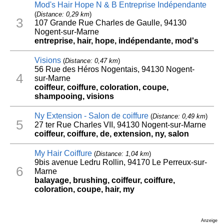
Mod's Hair Hope N & B Entreprise Indépendante
(
Distance: 0,29 km
)
3
107 Grande Rue Charles de Gaulle, 94130
Nogent-sur-Marne
entreprise, hair, hope, indépendante, mod's
Visions
(
Distance: 0,47 km
)
56 Rue des Héros Nogentais, 94130 Nogent-
4
sur-Marne
coiffeur, coiffure, coloration, coupe,
shampooing, visions
Ny Extension - Salon de coiffure
(
Distance: 0,49 km
)
5
27 ter Rue Charles VII, 94130 Nogent-sur-Marne
coiffeur, coiffure, de, extension, ny, salon
My Hair Coiffure
(
Distance: 1,04 km
)
9bis avenue Ledru Rollin, 94170 Le Perreux-sur-
6
Marne
balayage, brushing, coiffeur, coiffure,
coloration, coupe, hair, my
Anzeige