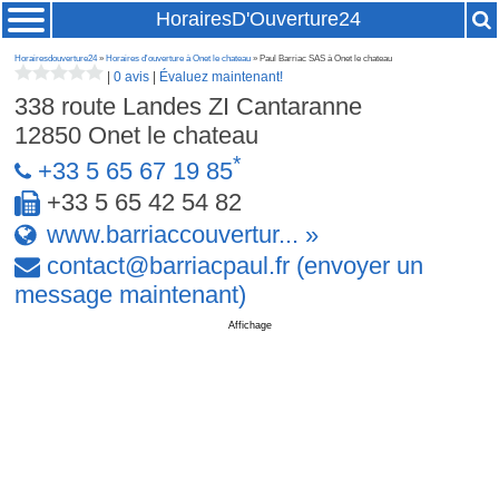
HorairesD'Ouverture24
Horairesdouverture24
»
Horaires d'ouverture à Onet le chateau
» Paul Barriac SAS à Onet le chateau
|
0 avis
|
Évaluez maintenant!
338 route Landes ZI Cantaranne
12850
Onet le chateau
*
+33 5 65 67 19 85
+33 5 65 42 54 82
www.barriaccouvertur... »
contact
@
barriacpaul
.
fr
(envoyer un
message maintenant)
Affichage