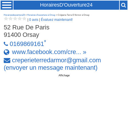
HorairesD'Ouverture24
Horairesdouverture24
»
Horaires d'ouverture à Orsay
» Crêperie Terre D'Armor à Orsay
|
0 avis
|
Évaluez maintenant!
52 Rue De Paris
91400
Orsay
*
0169869161
www.facebook.com/cre... »
creperieterredarmor
@
gmail
.
com
(envoyer un message maintenant)
Affichage