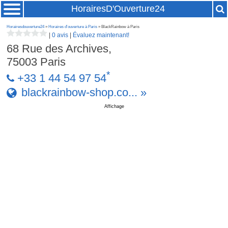
HorairesD'Ouverture24
Horairesdouverture24
»
Horaires d'ouverture à Paris
» BlackRainbow à Paris
|
0 avis
|
Évaluez maintenant!
68 Rue des Archives,
75003
Paris
*
+33 1 44 54 97 54
blackrainbow-shop.co... »
Affichage