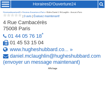
HorairesD'Ouverture24
Horairesdouverture24
»
Horaires d'ouverture à Paris
» Maître Daniel J. McLaughlin - Avocat à Paris
|
0 avis
|
Évaluez maintenant!
4 Rue Cambacérès
75008
Paris
*
01 44 05 76 18
01 45 53 15 04
www.hugheshubbard.co... »
daniel
.
mclaughlin
@
hugheshubbard
.
com
(envoyer un message maintenant)
Affichage