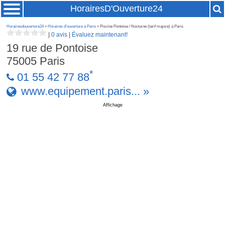
HorairesD'Ouverture24
Horairesdouverture24
»
Horaires d'ouverture à Paris
» Piscine Pontoise / Nocturne (tarif majore) à Paris
|
0 avis
|
Évaluez maintenant!
19 rue de Pontoise
75005
Paris
*
01 55 42 77 88
www.equipement.paris... »
Affichage