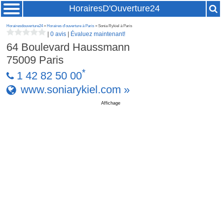
HorairesD'Ouverture24
Horairesdouverture24
»
Horaires d'ouverture à Paris
» Sonia Rykiel à Paris
|
0 avis
|
Évaluez maintenant!
64 Boulevard Haussmann
75009
Paris
*
1 42 82 50 00
www.soniarykiel.com »
Affichage