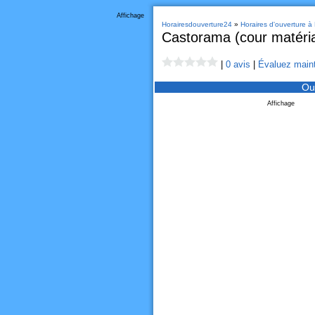
Affichage
Horairesdouverture24
»
Horaires d'ouverture à
Castorama (cour matéri
|
0 avis
|
Évaluez maint
Ou
Affichage