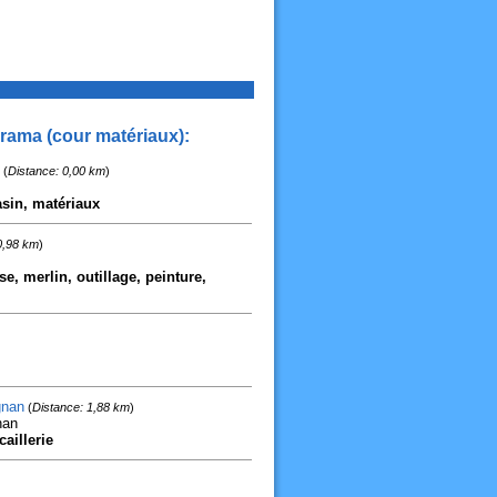
orama (cour matériaux):
(
Distance: 0,00 km
)
asin, matériaux
0,98 km
)
e, merlin, outillage, peinture,
gnan
(
Distance: 1,88 km
)
nan
aillerie