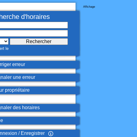
Affichage
erche d'horaires
rt le
riger erreur
naler une erreur
r propriétaire
naler des horaires
de
nexion / Enregistrer