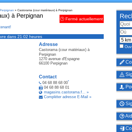
 Perpignan
» Castorama (cour matériaux) à Perpignan
aux) à Perpignan
Rech
🕒 Fermé actuellement
enant!
vre dans 21:02 heures
Adresse
Ouve
Castorama (cour matériaux)
à
Perpignan
1270 avenue d'Espagne
Cor
66100
Perpignan
Sig
Contact
*
04 68 88 68 00
Pou
04 68 88 68 01
magasins.castorama.f... »
Compléter adresse E-Mail »
Sig
Ai
Con