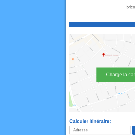
bric
Charge la car
Calculer itinéraire: