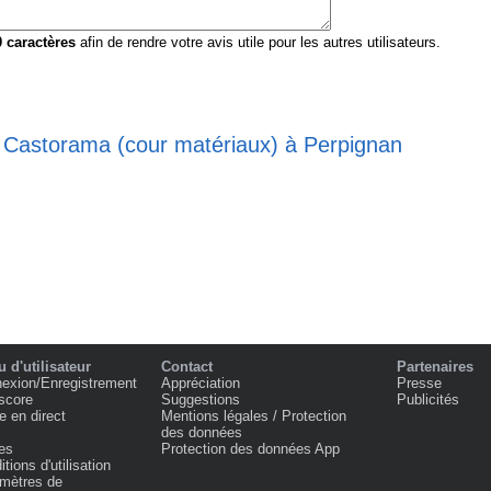
0
caractères
afin de rendre votre avis utile pour les autres utilisateurs.
e Castorama (cour matériaux) à Perpignan
 d'utilisateur
Contact
Partenaires
exion/Enregistrement
Appréciation
Presse
score
Suggestions
Publicités
e en direct
Mentions légales / Protection
des données
es
Protection des données App
tions d'utilisation
mètres de