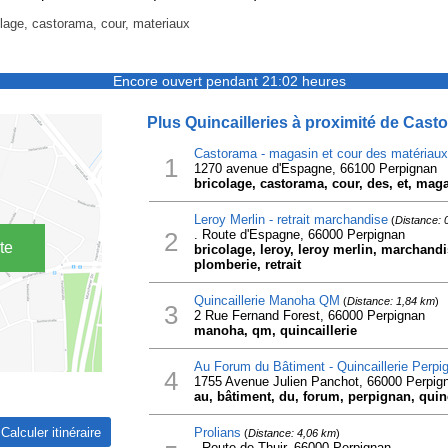
olage, castorama, cour, materiaux
Encore ouvert pendant 21:02 heures
Plus Quincailleries à proximité de Cast
Castorama - magasin et cour des matériaux
1
1270 avenue d'Espagne, 66100 Perpignan
bricolage, castorama, cour, des, et, mag
Leroy Merlin - retrait marchandise
(
Distance: 
2
. Route d'Espagne, 66000 Perpignan
te
bricolage, leroy, leroy merlin, marchandis
plomberie, retrait
Quincaillerie Manoha QM
(
Distance: 1,84 km
)
3
2 Rue Fernand Forest, 66000 Perpignan
manoha, qm, quincaillerie
Au Forum du Bâtiment - Quincaillerie Perpi
4
1755 Avenue Julien Panchot, 66000 Perpig
au, bâtiment, du, forum, perpignan, quinc
Prolians
(
Distance: 4,06 km
)
- Route de Thuir, 66000 Perpignan