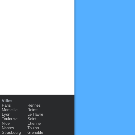
Villes
Paris
Rennes
Marseille
Reims
Lyon
Le Havre
Toulouse
Saint-
Nice
Étienne
Nantes
Toulon
Strasbourg
Grenoble