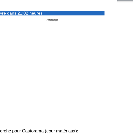
vre dans 21:02 heures
Affichage
erche pour Castorama (cour matériaux):