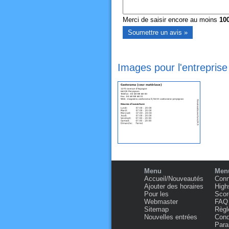
Merci de saisir encore au moins
10
Images pour l'entrepris
Menu
Menu
Accueil/Nouveautés
Conn
Ajouter des horaires
High
Pour les
Scor
Webmaster
FAQ
Sitemap
Règl
Nouvelles entrées
Condi
Para