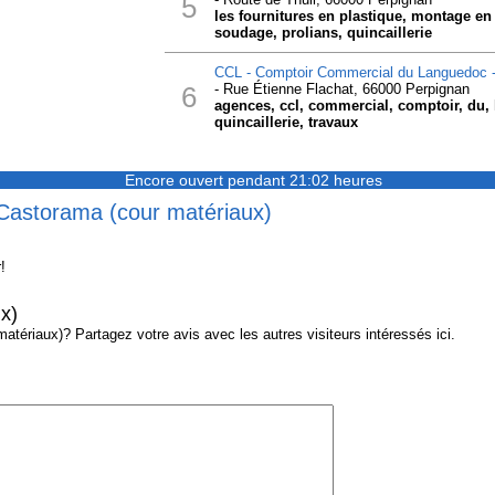
5
les fournitures en plastique, montage en 
soudage, prolians, quincaillerie
CCL - Comptoir Commercial du Languedoc -
6
- Rue Étienne Flachat, 66000 Perpignan
agences, ccl, commercial, comptoir, du,
quincaillerie, travaux
Encore ouvert pendant 21:02 heures
 Castorama (cour matériaux)
!
x)
ériaux)? Partagez votre avis avec les autres visiteurs intéressés ici.