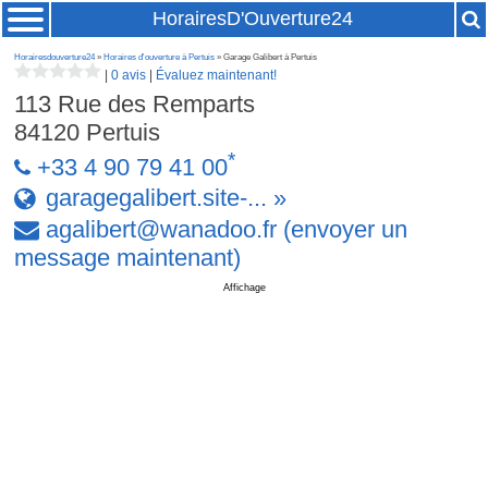
HorairesD'Ouverture24
Horairesdouverture24
»
Horaires d'ouverture à Pertuis
» Garage Galibert à Pertuis
|
0 avis
|
Évaluez maintenant!
113 Rue des Remparts
84120
Pertuis
*
+33 4 90 79 41 00
garagegalibert.site-... »
agalibert
@
wanadoo
.
fr
(envoyer un
message maintenant)
Affichage