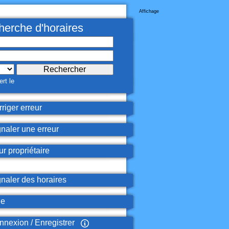
Affichage
erche d'horaires
rt le
riger erreur
naler une erreur
r propriétaire
naler des horaires
de
nexion / Enregistrer