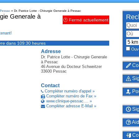
 Pessac
» Dr. Patrice Lotte - Chirurgie Generale à Pessac
rgie Generale à
Rech
🕒 Fermé actuellement
enant!
re dans 109:30 heures
Ouve
Adresse
Dr. Patrice Lotte - Chirurgie Generale
à Pessac
Cor
46 Avenue du Docteur Schweitzer
33600
Pessac
Sig
Contact
Compléter numéro d'appel »
Pou
Compléter numéro de Fax »
www.clinique-pessac.... »
Compléter adresse E-Mail »
Sig
Ai
Con