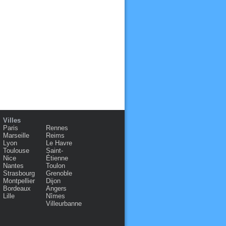
Villes
Paris
Rennes
Marseille
Reims
Lyon
Le Havre
Toulouse
Saint-
Nice
Étienne
Nantes
Toulon
Strasbourg
Grenoble
Montpellier
Dijon
Bordeaux
Angers
Lille
Nîmes
Villeurbanne