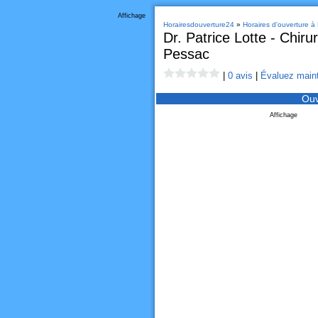
Affichage
Horairesdouverture24
»
Horaires d'ouverture à
Dr. Patrice Lotte - Chiru
Pessac
|
0 avis
|
Évaluez maint
Ouv
Affichage