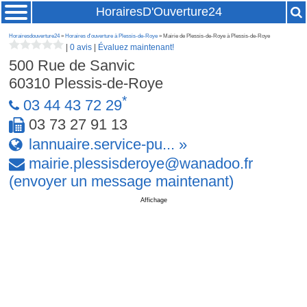
HorairesD'Ouverture24
Horairesdouverture24
»
Horaires d'ouverture à Plessis-de-Roye
» Mairie de Plessis-de-Roye à Plessis-de-Roye
|
0 avis
|
Évaluez maintenant!
500 Rue de Sanvic
60310
Plessis-de-Roye
*
03 44 43 72 29
03 73 27 91 13
lannuaire.service-pu... »
mairie
.
plessisderoye
@
wanadoo
.
fr
(envoyer un message maintenant)
Affichage