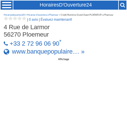
HorairesD'Ouverture24
Horairesdouverture24
»
Horaires d'ouverture à Ploemeur
» Crédit Maritime Grand Ouest PLOEMEUR à Ploemeur
|
0 avis
|
Évaluez maintenant!
4 Rue de Larmor
56270
Ploemeur
*
+33 2 72 96 06 90
www.banquepopulaire.... »
Affichage