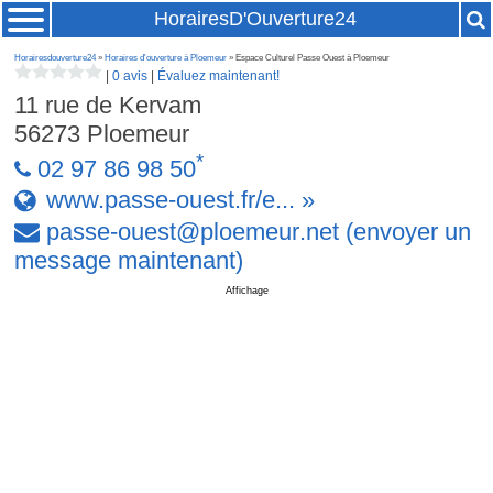
HorairesD'Ouverture24
Horairesdouverture24
»
Horaires d'ouverture à Ploemeur
» Espace Culturel Passe Ouest à Ploemeur
|
0 avis
|
Évaluez maintenant!
11 rue de Kervam
56273
Ploemeur
*
02 97 86 98 50
www.passe-ouest.fr/e... »
passe-ouest
@
ploemeur
.
net
(envoyer un
message maintenant)
Affichage