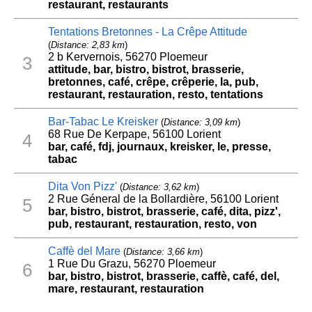
restaurant, restaurants
Tentations Bretonnes - La Crêpe Attitude
(
Distance: 2,83 km
)
2 b Kervernois, 56270 Ploemeur
3
attitude, bar, bistro, bistrot, brasserie,
bretonnes, café, crêpe, crêperie, la, pub,
restaurant, restauration, resto, tentations
Bar-Tabac Le Kreisker
(
Distance: 3,09 km
)
68 Rue De Kerpape, 56100 Lorient
4
bar, café, fdj, journaux, kreisker, le, presse,
tabac
Dita Von Pizz'
(
Distance: 3,62 km
)
2 Rue Géneral de la Bollardière, 56100 Lorient
5
bar, bistro, bistrot, brasserie, café, dita, pizz',
pub, restaurant, restauration, resto, von
Caffè del Mare
(
Distance: 3,66 km
)
1 Rue Du Grazu, 56270 Ploemeur
6
bar, bistro, bistrot, brasserie, caffè, café, del,
mare, restaurant, restauration