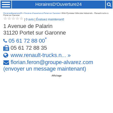
HorairesD'Ouverture24
Horairesdouverture24
»
Horaires d'ouverture à Portet sur Garonne
» Midi-Pyrénées Véhicules Industriels - Renault trucks à
Portet sur Garonne
|
0 avis
|
Évaluez maintenant!
1 Avenue de Palarin
31120
Portet sur Garonne
*
05 61 72 88 00
05 61 72 88 35
www.renault-trucks.n... »
florian
.
feron
@
groupe-alvarez
.
com
(envoyer un message maintenant)
Affichage