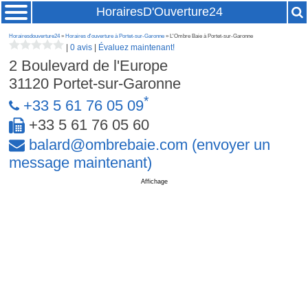
HorairesD'Ouverture24
Horairesdouverture24
»
Horaires d'ouverture à Portet-sur-Garonne
» L'Ombre Baie à Portet-sur-Garonne
|
0 avis
|
Évaluez maintenant!
2 Boulevard de l'Europe
31120
Portet-sur-Garonne
*
+33 5 61 76 05 09
+33 5 61 76 05 60
balard
@
ombrebaie
.
com
(envoyer un
message maintenant)
Affichage