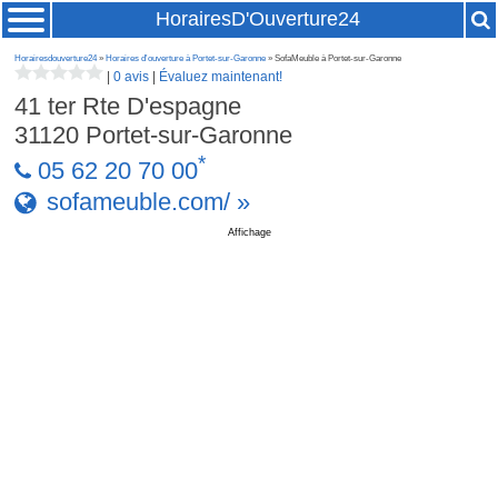
HorairesD'Ouverture24
Horairesdouverture24
»
Horaires d'ouverture à Portet-sur-Garonne
» SofaMeuble à Portet-sur-Garonne
|
0 avis
|
Évaluez maintenant!
41 ter Rte D'espagne
31120
Portet-sur-Garonne
*
05 62 20 70 00
sofameuble.com/ »
Affichage