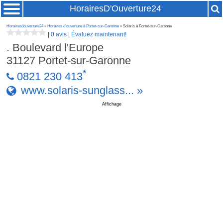
HorairesD'Ouverture24
Horairesdouverture24
»
Horaires d'ouverture à Portet-sur-Garonne
» Solaris à Portet-sur-Garonne
|
0 avis
|
Évaluez maintenant!
. Boulevard l'Europe
31127
Portet-sur-Garonne
*
0821 230 413
www.solaris-sunglass... »
Affichage