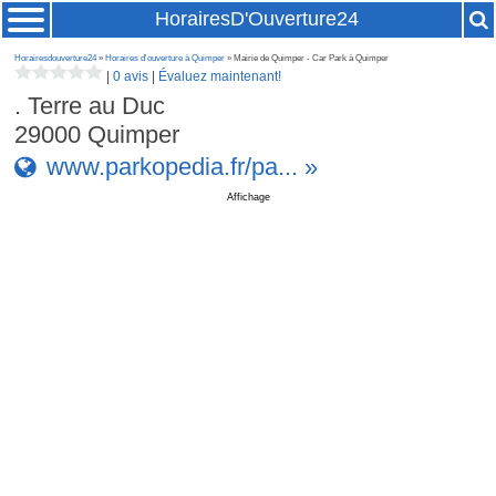
HorairesD'Ouverture24
Horairesdouverture24
»
Horaires d'ouverture à Quimper
» Mairie de Quimper - Car Park à Quimper
|
0 avis
|
Évaluez maintenant!
. Terre au Duc
29000
Quimper
www.parkopedia.fr/pa... »
Affichage