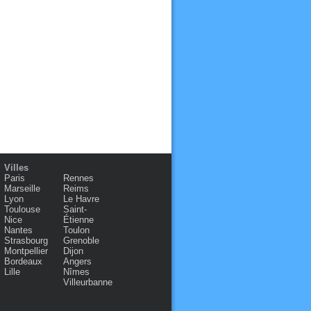
Villes
Paris
Rennes
Marseille
Reims
Lyon
Le Havre
Toulouse
Saint-
Nice
Étienne
Nantes
Toulon
Strasbourg
Grenoble
Montpellier
Dijon
Bordeaux
Angers
Lille
Nîmes
Villeurbanne