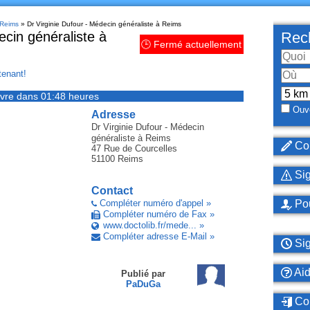
 Reims
» Dr Virginie Dufour - Médecin généraliste à Reims
ecin généraliste à
Rech
🕒 Fermé actuellement
enant!
vre dans 01:48 heures
Ouve
Adresse
Dr Virginie Dufour - Médecin
généraliste
à Reims
Cor
47 Rue de Courcelles
51100
Reims
Sig
Contact
Compléter numéro d'appel »
Pou
Compléter numéro de Fax »
www.doctolib.fr/mede... »
Compléter adresse E-Mail »
Sig
Ai
Publié par
PaDuGa
Con