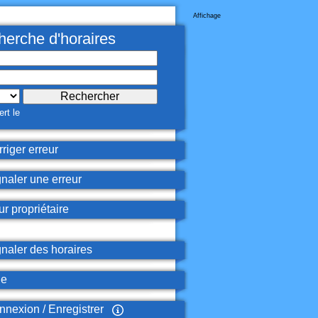
Affichage
erche d'horaires
rt le
riger erreur
naler une erreur
r propriétaire
naler des horaires
de
nexion / Enregistrer