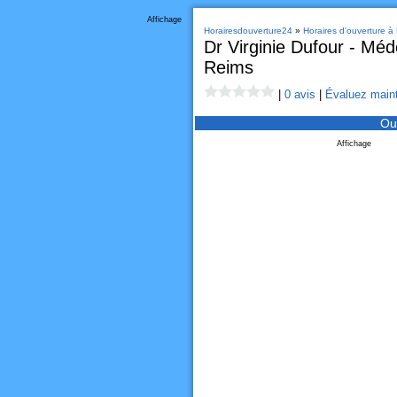
Affichage
Horairesdouverture24
»
Horaires d'ouverture à
Dr Virginie Dufour - Méd
Reims
|
0 avis
|
Évaluez maint
Ou
Affichage