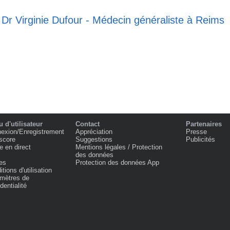
 Dr Virginie Dufour - Médecin généraliste à Reims
 d'utilisateur
Contact
Partenaires
exion/Enregistrement
Appréciation
Presse
score
Suggestions
Publicités
e en direct
Mentions légales / Protection
des données
es
Protection des données App
tions d'utilisation
mètres de
dentialité