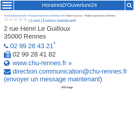
HorairesD'Ouverture24
Horairesdouverture24
»
Horaires d'ouverture à Rennes
» Dr Hubert Courcoux - Médecin généraliste à Rennes
|
0 avis
|
Évaluez maintenant!
2 rue Henri Le Guilloux
35000
Rennes
*
02 99 28 43 21
02 99 28 41 82
www.chu-rennes.fr »
direction
.
communication
@
chu-rennes
.
fr
(envoyer un message maintenant)
Affichage