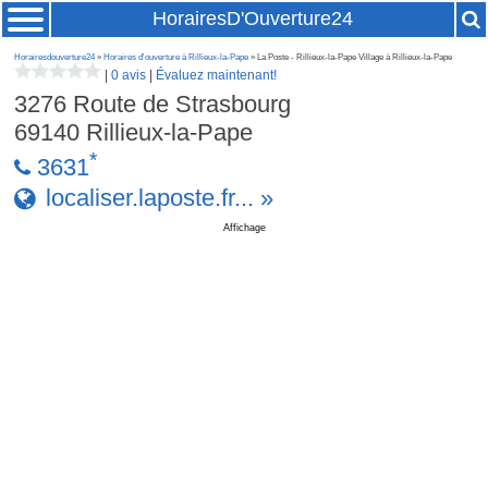
HorairesD'Ouverture24
Horairesdouverture24
»
Horaires d'ouverture à Rillieux-la-Pape
» La Poste - Rillieux-la-Pape Village à Rillieux-la-Pape
|
0 avis
|
Évaluez maintenant!
3276 Route de Strasbourg
69140
Rillieux-la-Pape
*
3631
localiser.laposte.fr... »
Affichage